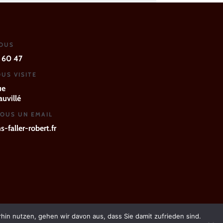
NOUS
 60 47
US VISITE
ue
uvillé
OUS UN EMAIL
-faller-robert.fr
hin nutzen, gehen wir davon aus, dass Sie damit zufrieden sind.