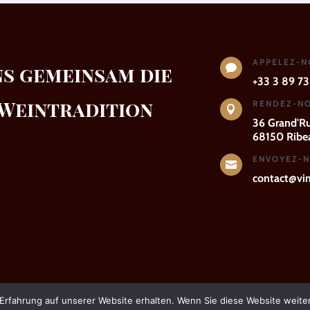
APPELEZ-
ns gemeinsam die

+33 3 89 73
 Weintradition
RENDEZ-NO

36 Grand'R
68150 Ribea
ENVOYEZ-N

contact@vins
Erfahrung auf unserer Website erhalten. Wenn Sie diese Website weiter