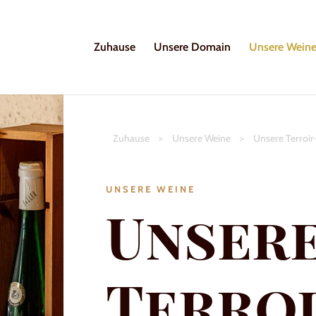
Zuhause
Unsere Domain
Unsere Wein
Zuhause
>
Unsere Weine
>
Unsere Terroi
UNSERE WEINE
Unser
Terroi