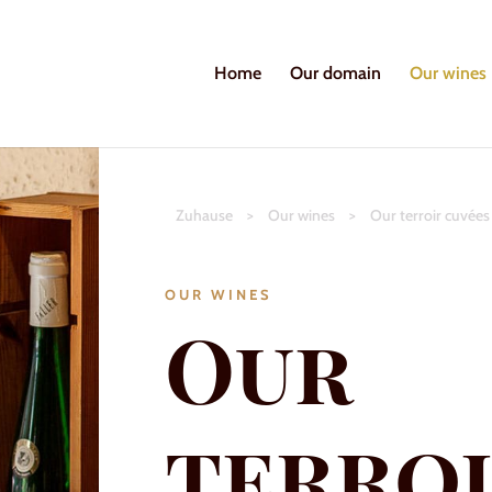
Home
Our domain
Our wines
Zuhause
>
Our wines
>
Our terroir cuvées
OUR WINES
Our
terro