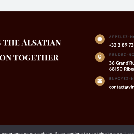
APPELEZ-
s the Alsatian

+33 3 89 73
ion together
RENDEZ-NO

36 Grand'R
68150 Ribea
ENVOYEZ-N

contact@vins
experience on our website. If you continue to use this site we will ass