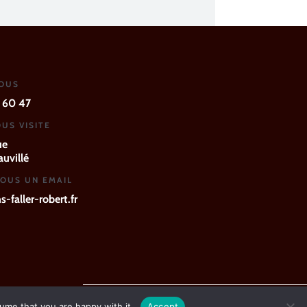
NOUS
 60 47
US VISITE
ue
uvillé
OUS UN EMAIL
-faller-robert.fr
ume that you are happy with it.
Accept