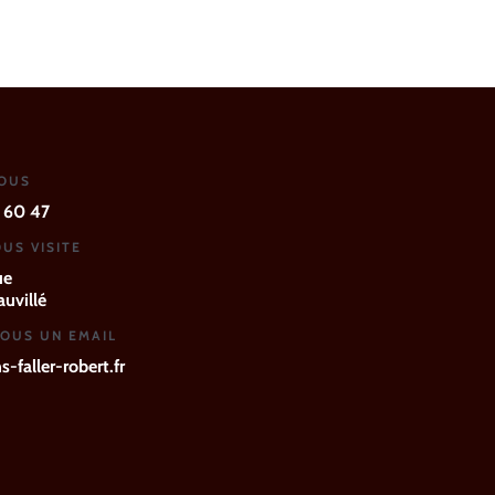
NOUS
 60 47
US VISITE
ue
uvillé
OUS UN EMAIL
-faller-robert.fr