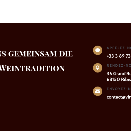
APPELEZ-
ns gemeinsam die

+33 3 89 73
 Weintradition
RENDEZ-NO

36 Grand'R
68150 Ribea
ENVOYEZ-N

contact@vins