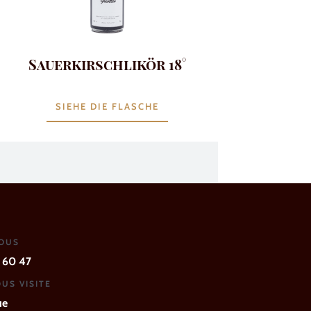
Sauerkirschlikör 18°
SIEHE DIE FLASCHE
NOUS
 60 47
US VISITE
ue