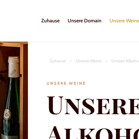
Zuhause
Unsere Domain
Unsere Wein
Zuhause
>
Unsere Weine
>
Unsere Alkoho
UNSERE WEINE
Unser
Alkoh