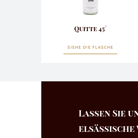
Quitte 45°
SIEHE DIE FLASCHE
Lassen Sie u
elsässische