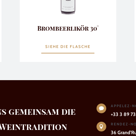
Brombeerlikör 30°
SIEHE DIE FLASCHE
APPELEZ-
ns gemeinsam die

+33 3 89 73
 Weintradition
RENDEZ-NO

36 Grand'R