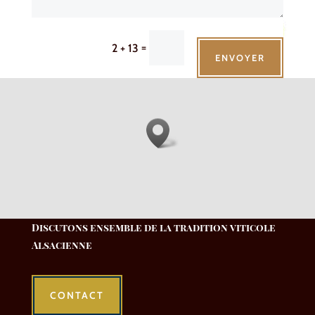
=
2 + 13
ENVOYER
Discutons ensemble de la tradition viticole
Alsacienne
CONTACT