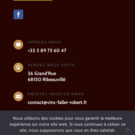
APPELEZ-NOUS

+33 3 89 73 60 47
RENDEZ-NOUS VISITE

36 Grand'Rue
68150 Ribeauvillé
ENVOYEZ-NOUS UN EMAIL

contact@vins-faller-robert.fr
Nous utilisons des cookies pour vous garantir la meilleure
expérience sur notre site web. Si vous continuez à utiliser ce
Mentions légales
-
Politique de
site, nous supposerons que vous en êtes satisfait.