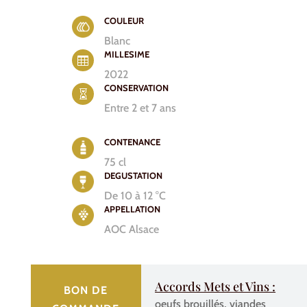
COULEUR
Blanc
MILLESIME

2022
CONSERVATION

Entre 2 et 7 ans
CONTENANCE
75 cl
DEGUSTATION
De 10 à 12 °C
APPELLATION
AOC Alsace
Accords Mets et Vins :
BON DE
oeufs brouillés, viandes