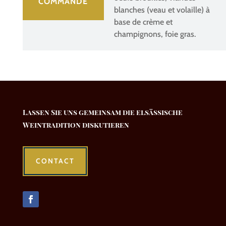
COMMANDE
blanches (veau et volaille) à
base de crème et
champignons, foie gras.
Lassen Sie uns gemeinsam die elsässische
Weintradition diskutieren
CONTACT