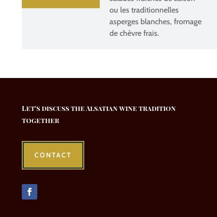
ou les traditionnelles
asperges blanches, fromage
de chèvre frais.
Let's discuss the Alsatian wine tradition
together
CONTACT