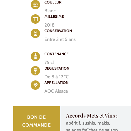
COULEUR
Blanc
MILLESIME

2018
CONSERVATION

Entre 3 et 5 ans
CONTENANCE
75 cl
DEGUSTATION
De 8 à 12 °C
APPELLATION
AOC Alsace
Accords Mets et Vins :
BON DE
apéritif, sushis, makis,
COMMANDE
salades fraîches de saison