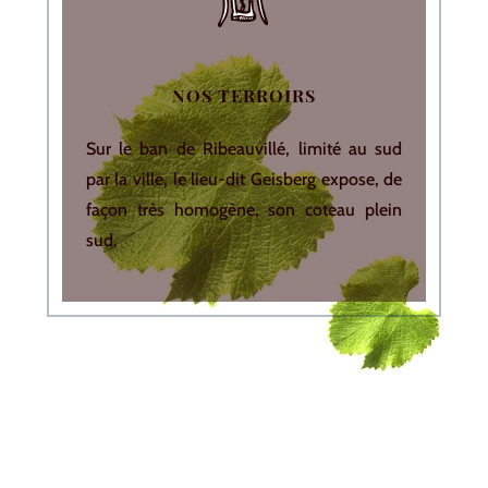
NOS TERROIRS
Sur le ban de Ribeauvillé, limité au sud
par la ville, le lieu-dit Geisberg expose, de
façon très homogène, son coteau plein
sud.