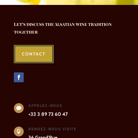
Let's discuss the Alsatian wine tradition
together
CONTACT
APPELEZ-NOUS

+33 3 89 73 60 47
RENDEZ-NOUS VISITE

36 Grand'Rue