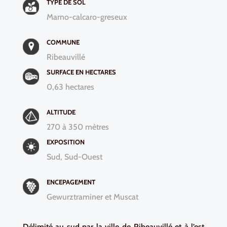
TYPE DE SOL
Marno-calcaro-greseux
COMMUNE
Ribeauvillé
SURFACE EN HECTARES
0,63 hectares
ALTITUDE
270 à 350 mètres
EXPOSITION
Sud, Sud-Ouest
ENCEPAGEMENT
Gewurztraminer et Muscat
Délimité au sud par la ville de Ribeauvillé et à l’est