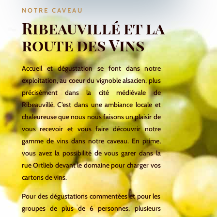
NOTRE CAVEAU
Ribeauvillé et la
route des Vins
Accueil et dégustation se font dans notre
exploitation, au coeur du vignoble alsacien, plus
précisément dans la cité médiévale de
Ribeauvillé. C’est dans une ambiance locale et
chaleureuse que nous nous faisons un plaisir de
vous recevoir et vous faire découvrir notre
gamme de vins dans notre caveau. En prime,
vous avez la possibilité de vous garer dans la
rue Ortlieb devant le domaine pour charger vos
cartons de vins.
Pour des dégustations commentées et pour les
groupes de plus de 6 personnes, plusieurs