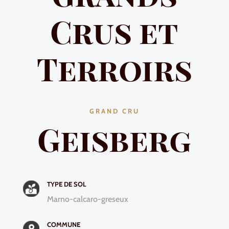
Crus et
Terroirs
GRAND CRU
Geisberg
TYPE DE SOL
Marno-calcaro-greseux
COMMUNE