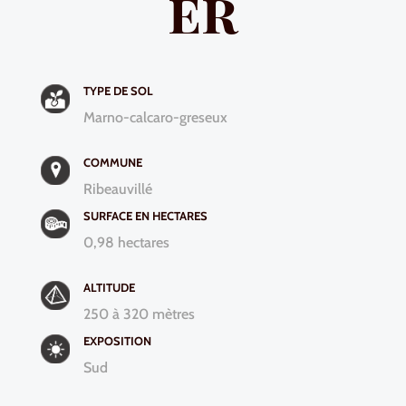
er
TYPE DE SOL
Marno-calcaro-greseux
COMMUNE
Ribeauvillé
SURFACE EN HECTARES
0,98 hectares
ALTITUDE
250 à 320 mètres
EXPOSITION
Sud