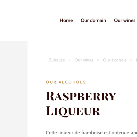
Home
Our domain
Our wines
Zuhause
>
Our wines
>
Our alcohols
>
OUR ALCOHOLS
Raspberry
Liqueur
Cette liqueur de framboise est obtenue apr