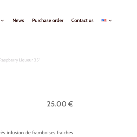
News
Purchase order
Contact us
Raspberry Liqueur 35°
25.00 €
ès infusion de framboises fraiches