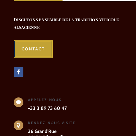
Discutons ensemble de la tradition viticole
Alsacienne
CONTACT
APPELEZ-NOUS

+33 3 89 73 60 47
RENDEZ-NOUS VISITE

36 Grand'Rue