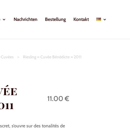
e
Nachrichten
Bestellung
Kontakt
r-Cuvées
>
Riesling « Cuvée Bénédicte » 2011
vée
11.00 €
011
scret, s’ouvre sur des tonalités de