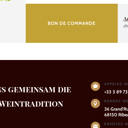
A
BON DE COMMANDE
ch
APPELEZ-
ns gemeinsam die

+33 3 89 73
 Weintradition
RENDEZ-NO

36 Grand'R
68150 Ribea
ENVOYEZ-N
