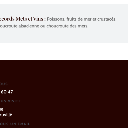
ccords Mets et Vins :
Poissons, fruits de mer et crustacés,
oucroute alsacienne ou choucroute des mers.
NOUS
 60 47
US VISITE
ue
uvillé
OUS UN EMAIL