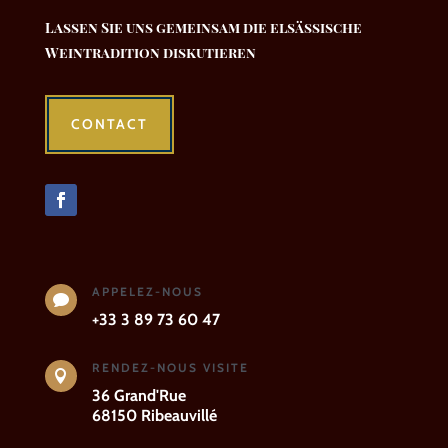
Lassen Sie uns gemeinsam die elsässische
Weintradition diskutieren
CONTACT
APPELEZ-NOUS

+33 3 89 73 60 47
RENDEZ-NOUS VISITE

36 Grand'Rue
68150 Ribeauvillé