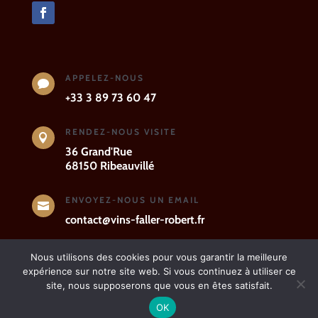
APPELEZ-NOUS

+33 3 89 73 60 47
RENDEZ-NOUS VISITE

36 Grand'Rue
68150 Ribeauvillé
ENVOYEZ-NOUS UN EMAIL

contact@vins-faller-robert.fr
Nous utilisons des cookies pour vous garantir la meilleure
expérience sur notre site web. Si vous continuez à utiliser ce
Mentions légales
-
Politique de
site, nous supposerons que vous en êtes satisfait.
confidentialité
© 2020 Domaine FALLER.
OK
Tous les droits sont réservés