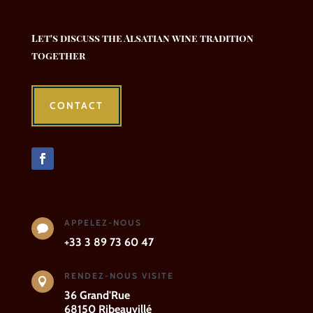
Let's discuss the Alsatian wine tradition
together
CONTACT
APPELEZ-NOUS

+33 3 89 73 60 47
RENDEZ-NOUS VISITE

36 Grand'Rue
68150 Ribeauvillé