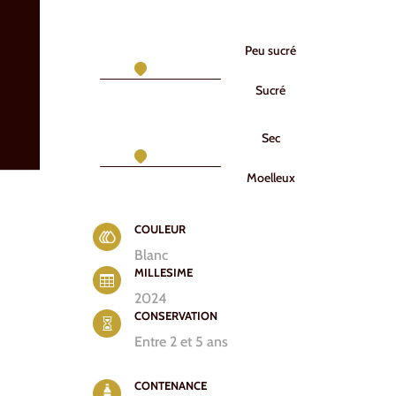
Peu sucré
Sucré
Sec
Moelleux
COULEUR
Blanc
MILLESIME

2024
CONSERVATION

Entre 2 et 5 ans
CONTENANCE