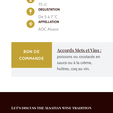
75 cl
DEGUSTATION
De 5 à 7 °C
APPELLATION
AOC Alsace
Accords Mets et Vins :
BON DE
poissons ou crustacés en
COMMANDE
sauce ou à la crème,
huîtres, coq au vin.
Let's discuss the Alsatian wine tradition