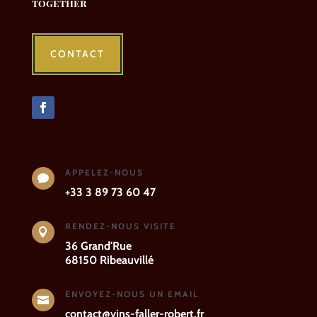
together
CONTACT
APPELEZ-NOUS

+33 3 89 73 60 47
RENDEZ-NOUS VISITE

36 Grand'Rue
68150 Ribeauvillé
ENVOYEZ-NOUS UN EMAIL

contact@vins-faller-robert.fr