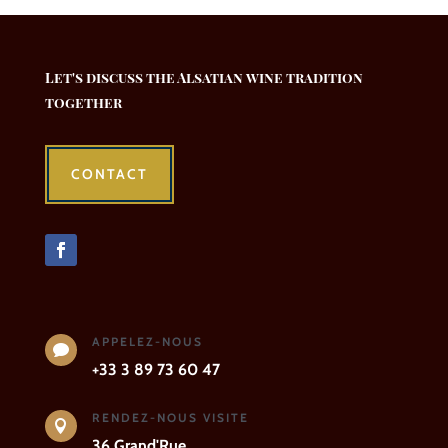
Let's discuss the Alsatian wine tradition
together
CONTACT
APPELEZ-NOUS

+33 3 89 73 60 47
RENDEZ-NOUS VISITE

36 Grand'Rue