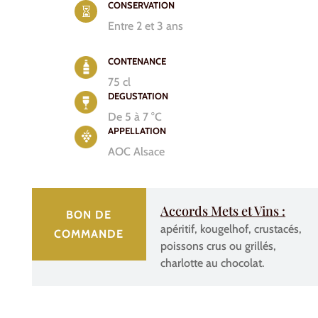
CONSERVATION

Entre 2 et 3 ans
CONTENANCE
75 cl
DEGUSTATION
De 5 à 7 °C
APPELLATION
AOC Alsace
Accords Mets et Vins :
BON DE
apéritif, kougelhof, crustacés,
COMMANDE
poissons crus ou grillés,
charlotte au chocolat.