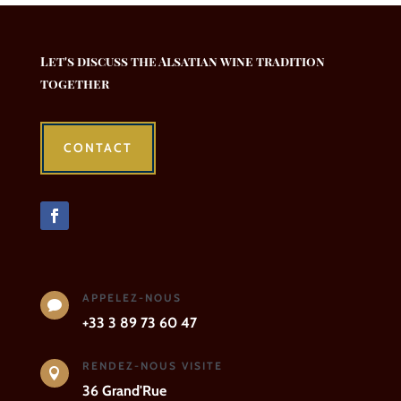
Let's discuss the Alsatian wine tradition
together
CONTACT
APPELEZ-NOUS

+33 3 89 73 60 47
RENDEZ-NOUS VISITE

36 Grand'Rue