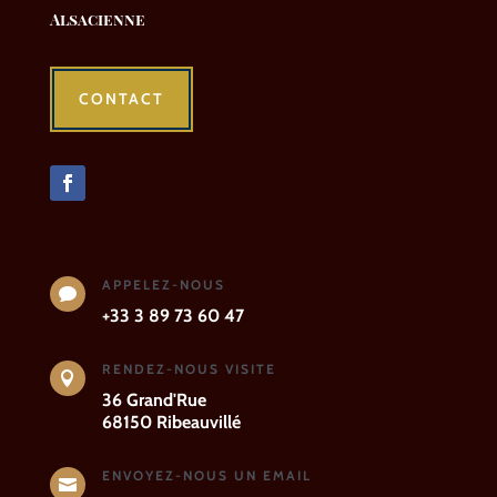
Alsacienne
CONTACT
APPELEZ-NOUS

+33 3 89 73 60 47
RENDEZ-NOUS VISITE

36 Grand'Rue
68150 Ribeauvillé
ENVOYEZ-NOUS UN EMAIL
