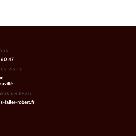
NOUS
 60 47
US VISITE
ue
uvillé
OUS UN EMAIL
-faller-robert.fr