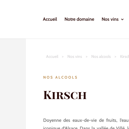
Accueil
Notre domaine
Nos vins
Accueil
>
Nos vins
>
Nos alcools
>
Kirsc
NOS ALCOOLS
Kirsch
Doyenne des eaux-de-vie de fruits, l’eau-
iconique d’Alsace. Dans la vallée de Villé,