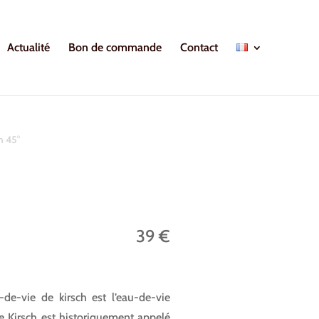
Actualité
Bon de commande
Contact
h 45°
39 €
de-vie de kirsch est l’eau-de-vie
 le Kirsch est historiquement appelé