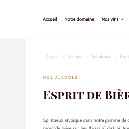
Accueil
Notre domaine
Nos vins
Accueil
>
Nos vins
>
Nos alcools
>
Espri
NOS ALCOOLS
Esprit de Biè
Spiritueux atypique dans notre gamme de dig
moût de bière sur lies (brassin) distillé. A