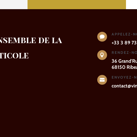
APPELEZ-
nsemble de la

+33 3 89 73
ticole
RENDEZ-NO

36 Grand'R
68150 Ribea
ENVOYEZ-N

contact@vins