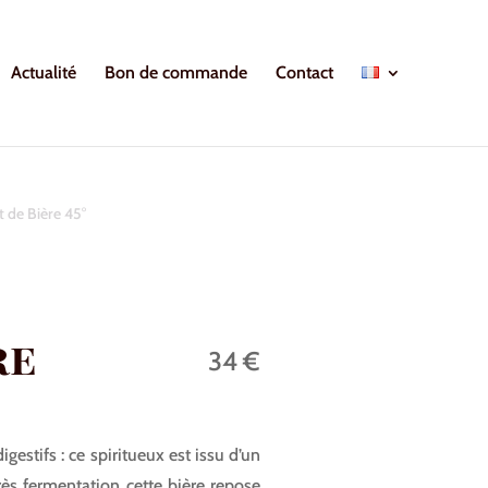
Actualité
Bon de commande
Contact
t de Bière 45°
re
34 €
estifs : ce spiritueux est issu d’un
près fermentation cette bière repose