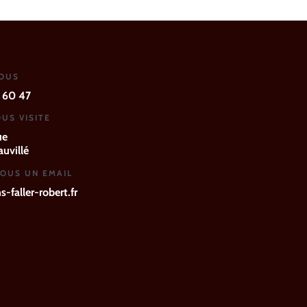
NOUS
 60 47
US VISITE
ue
uvillé
OUS UN EMAIL
-faller-robert.fr